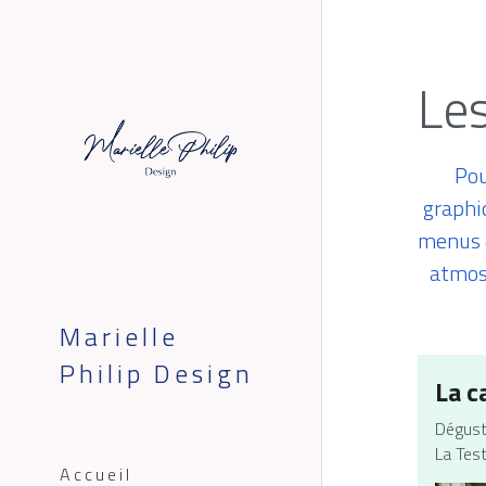
Les
Pou
graphi
menus e
atmosp
Marielle 
Philip Design
La c
Dégusta
La Test
Accueil