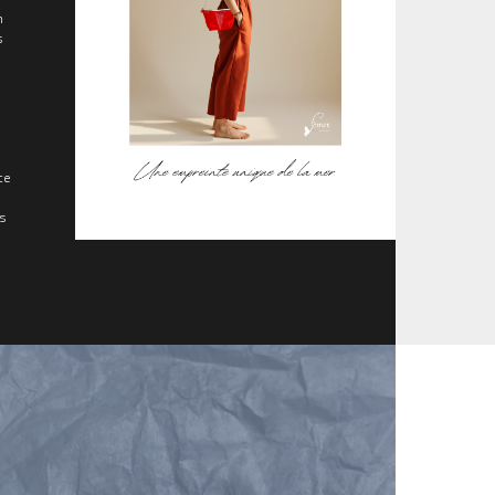
 
 
e 
s 