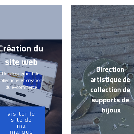
Création du 
site web
Direction 
Développement de 
artistique de 
collections et créations 
du e-commerce
collection de 
supports de 
bijoux
visiter le
site de
ma
marque