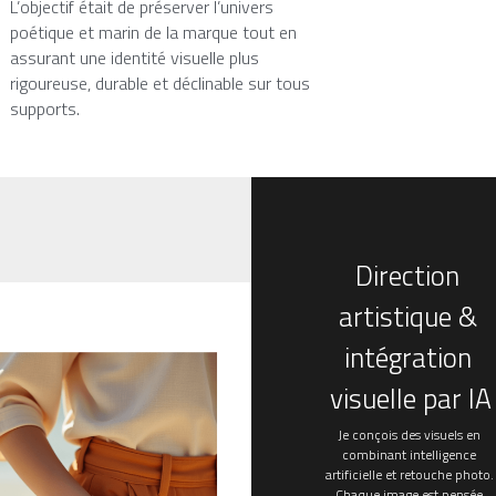
L’objectif était de préserver l’univers 
poétique et marin de la marque tout en 
assurant une identité visuelle plus 
rigoureuse, durable et déclinable sur tous 
supports.
Direction 
artistique & 
intégration 
visuelle par IA
Je conçois des visuels en 
combinant intelligence 
artificielle et retouche photo. 
Chaque image est pensée 