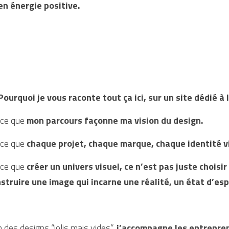
en énergie positive.
Pourquoi je vous raconte tout ça ici, sur un site dédié à
ce que 
mon parcours façonne ma vision du design.
ce que 
chaque projet, chaque marque, chaque identité vi
ce que 
créer un univers visuel, ce n’est pas juste choisir
struire une image qui incarne une réalité, un état d’espr
n des designs “jolis mais vides”, 
j’accompagne les entrepren