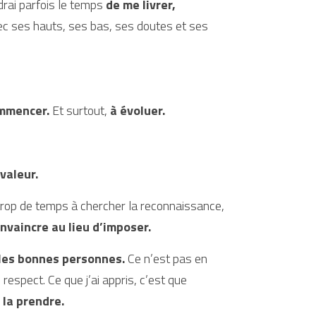
drai parfois le temps 
de me livrer, 
ec ses hauts, ses bas, ses doutes et ses 
ommencer.
 Et surtout, 
à évoluer.
valeur.
 trop de temps à chercher la reconnaissance, 
nvaincre au lieu d’imposer.
 les bonnes personnes.
 Ce n’est pas en 
voulant justifier ses prix, ses choix, son expertise qu’on impose le respect. Ce que j’ai appris, c’est que 
 la prendre.