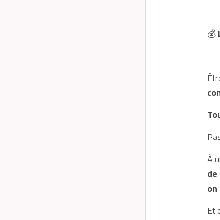
💰
 
Êtr
con
Tou
Pas
À u
de 
on 
Et 