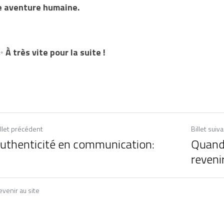
e aventure humaine.
✨ 
À très vite pour la suite !
illet précédent
Billet suiv
authenticité en communication:
Quand 
revenir
venir au site