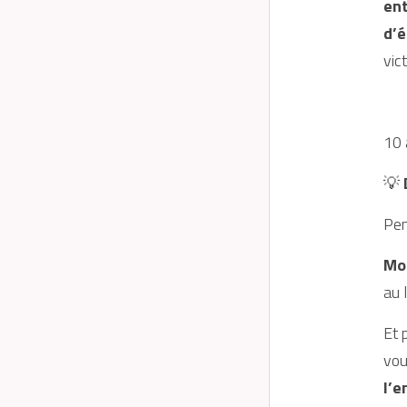
ent
À Propos
d’é
Prestations
vict
Boutique & Ressource
s
Studio Peau Marine
Contactez-moi
10 
💡
 
Pen
Mon
au 
Et 
l’e