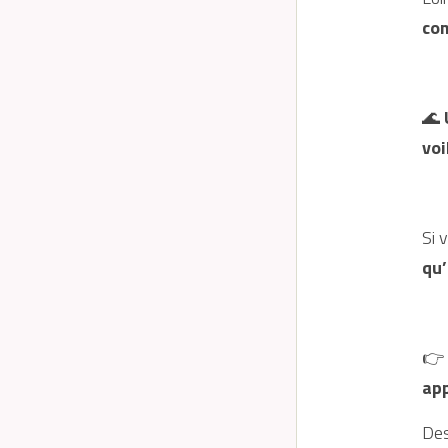
com
🌊 
voi
Si 
qu’
👉 
ap
Des