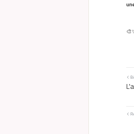
un
🎨
B
L'
Utilisation des cookies
Re
Nous utilisons des cookies pour améliorer l'expérience de
navigation, la sécurité et la collecte de données. En acceptant,
vous consentez à l'utilisation de cookies à des fins
publicitaires et d'analyse. Vous pouvez modifier vos