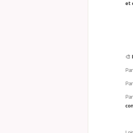
et 
🎨
 
Par
Par
Par
con
Loi