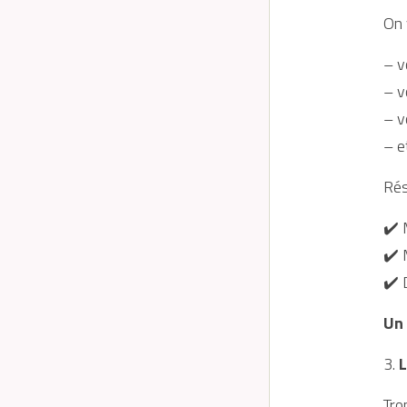
On 
– v
– v
– v
– e
Rés
✔️ 
✔️ 
✔️ 
Un 
3. 
L
Tro