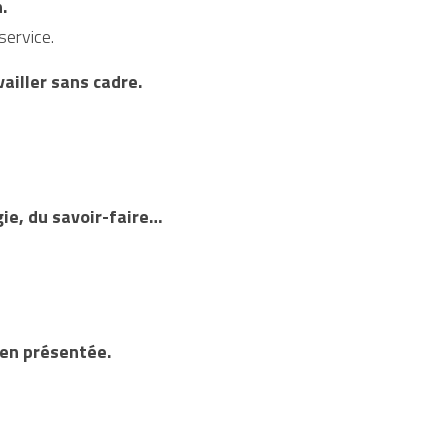
.
service.
vailler sans cadre.
gie, du savoir-faire…
ien présentée.