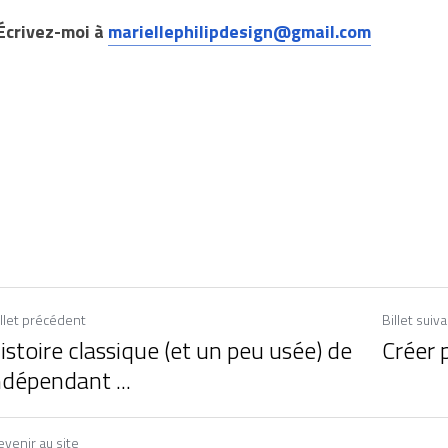
Écrivez-moi à 
mariellephilipdesign@gmail.com
illet précédent
Billet suiv
histoire classique (et un peu usée) de
Créer p
indépendant ...
venir au site