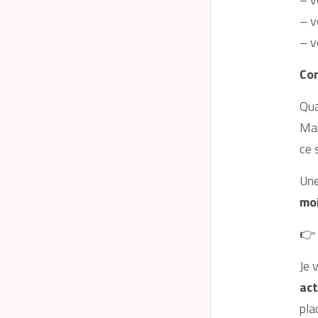
– v
– v
Con
Qua
Mai
ce 
Une
moi
👉 
Je 
act
pla