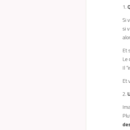
1. 
Q
Si 
si 
alo
Et 
Le 
Il 
Et 
2. 
U
Ima
Plu
des