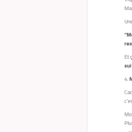
Mai
Une
“Mo
res
Et 
sui
4. 
M
Cad
c’e
Moi
Plu
– v