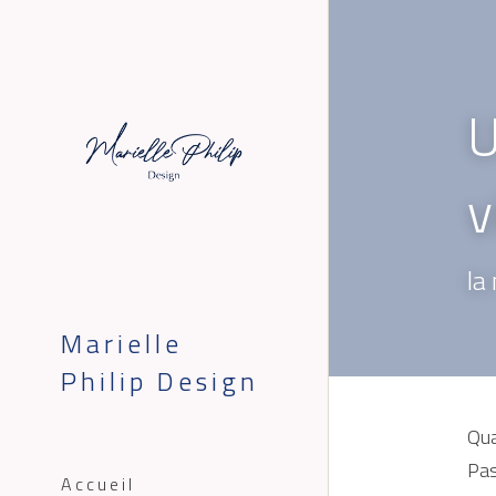
U
v
la
Marielle 
Philip Design
Qua
Pas
Accueil