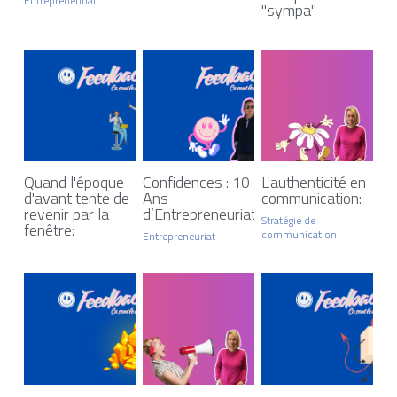
Entrepreneuriat
"sympa"
Quand l'époque
Confidences : 10
L'authenticité en
d'avant tente de
Ans
communication:
revenir par la
d’Entrepreneuriat
Stratégie de
fenêtre:
communication
Entrepreneuriat